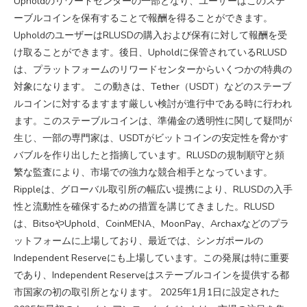
Upholdのリワードセンターの一部となり、ユーザーはこのステ
ーブルコインを保有することで報酬を得ることができます。
UpholdのユーザーはRLUSDの購入および保有に対して報酬を受
け取ることができます。後日、Upholdに保管されているRLUSD
は、プラットフォームのリワードセンターからいくつかの特典の
対象になります。 この動きは、Tether（USDT）などのステーブ
ルコインに対するますます厳しい検討が進行中である時に行われ
ます。このステーブルコインは、準備金の透明性に関して疑問が
生じ、一部の専門家は、USDTがビットコインの安定性を脅かす
バブルを作り出したと指摘しています。RLUSDの規制順守と頻
繁な監査により、市場での強力な競合相手となっています。
Rippleは、グローバル取引所の幅広い提携により、RLUSDの入手
性と流動性を確保するための措置を講じてきました。RLUSD
は、BitsoやUphold、CoinMENA、MoonPay、Archaxなどのプラ
ットフォームに上場しており、最近では、シンガポールの
Independent Reserveにも上場しています。この発展は特に重要
であり、Independent Reserveはステーブルコインを提供する都
市国家の初の取引所となります。 2025年1月1日に設定された