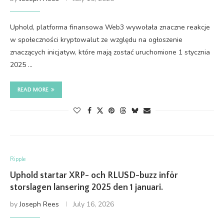
Uphold, platforma finansowa Web3 wywołała znaczne reakcje
w społeczności kryptowalut ze względu na ogłoszenie
znaczących inicjatyw, które mają zostać uruchomione 1 stycznia
2025 …
READ MORE
Ripple
Uphold startar XRP- och RLUSD-buzz inför
storslagen lansering 2025 den 1 januari.
by
Joseph Rees
July 16, 2026