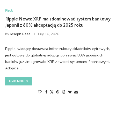
Ripple
Ripple News: XRP ma zdominować system bankowy
Japonii z 80% akceptacją do 2025 roku.
by
Joseph Rees
July 16, 2026
Ripple, wiodący dostawca infrastruktury składników cyfrowych,
jest gotowy do globalnej adopcji, ponieważ 80% japońskich
banków już zintegrowało XRP z swoimi systemami finansowymi.
Adopcja …
READ MORE