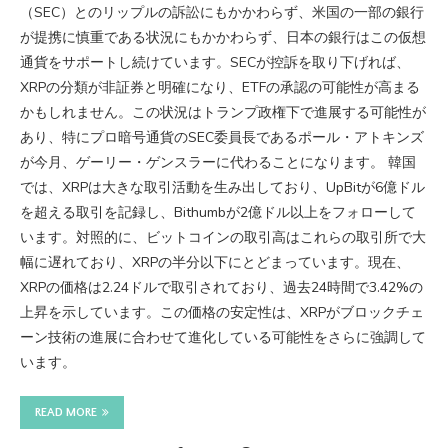
（SEC）とのリップルの訴訟にもかかわらず、米国の一部の銀行
が提携に慎重である状況にもかかわらず、日本の銀行はこの仮想
通貨をサポートし続けています。SECが控訴を取り下げれば、
XRPの分類が非証券と明確になり、ETFの承認の可能性が高まる
かもしれません。この状況はトランプ政権下で進展する可能性が
あり、特にプロ暗号通貨のSEC委員長であるポール・アトキンズ
が今月、ゲーリー・ゲンスラーに代わることになります。 韓国
では、XRPは大きな取引活動を生み出しており、UpBitが6億ドル
を超える取引を記録し、Bithumbが2億ドル以上をフォローして
います。対照的に、ビットコインの取引高はこれらの取引所で大
幅に遅れており、XRPの半分以下にとどまっています。現在、
XRPの価格は2.24ドルで取引されており、過去24時間で3.42%の
上昇を示しています。この価格の安定性は、XRPがブロックチェ
ーン技術の進展に合わせて進化している可能性をさらに強調して
います。
READ MORE