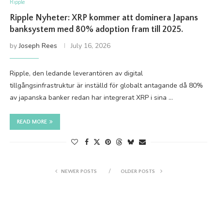
Ripple
Ripple Nyheter: XRP kommer att dominera Japans
banksystem med 80% adoption fram till 2025.
by
Joseph Rees
July 16, 2026
Ripple, den ledande leverantören av digital
tillgångsinfrastruktur är inställd för globalt antagande då 80%
av japanska banker redan har integrerat XRP i sina …
READ MORE
NEWER POSTS
OLDER POSTS