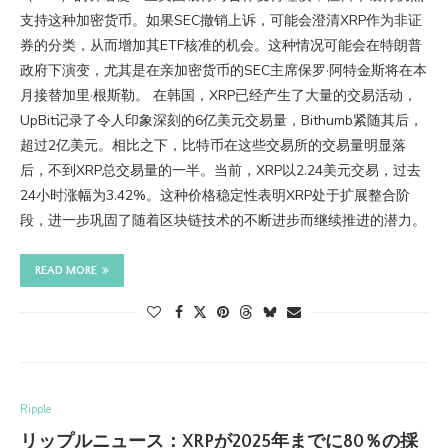
支持这种加密货币。如果SEC撤销上诉，可能会澄清XRP作为非证
券的分类，从而增加其ETF核准的机会。这种情况可能会在特朗普
政府下演变，尤其是在亲加密货币的SEC主席保罗·阿特金斯将在本
月接替加里·根斯勒。 在韩国，XRP已经产生了大量的交易活动，
UpBit记录了令人印象深刻的6亿美元交易量，Bithumb紧随其后，
超过2亿美元。相比之下，比特币在这些交易所的交易量明显落
后，不到XRP总交易量的一半。当前，XRP以2.24美元交易，过去
24小时涨幅为3.42%。这种价格稳定性表明XRP处于扩展整合阶
段，进一步巩固了随着区块链技术的不断进步而继续推进的潜力。
READ MORE
Ripple
リップルニュース：XRPが2025年までに80％の採