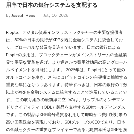
用率で日本の銀行システムを支配する
by
Joseph Rees
July 16, 2026
Ripple、デジタル資産インフラストラクチャーの主要な提供者
は、80%の日本の銀行がXRPを既に金融システムに統合してお
り、グローバルな普及を見込んでいます。 日本の銀行による
Rippleの採用は、ブロックチェーンがメインストリームの金融業
界で重要な変革を遂げ、より迅速かつ費用対効果の高いグローバ
ルペイメントを可能にします。 2025年は、Rippleにとって他の
オルトコインを凌ぎ、さらにはビットコインの主導権に挑戦する
重要な年になりつつあります。特筆すべきは、日本の銀行の半数
以上がXRPを金融システムに統合することで進展していることで
す。 この取り組みの最前線に立つのは、リップルのオンデマン
ドリクイディティ（ODL）製品を支持するSBIホールディングス
です。この製品はXRP暗号通貨を利用して即時かつ費用対効果の
高い国際送金を実現しており、SBIグループのCEOであり、日本
の金融セクターの重要なプレイヤーである北尾吉孝氏はXRPを強