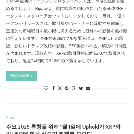
2025年最初のトークンアンロックイベントは、市場の注目を集
めるでしょう。Rippleは、総供給量の約55％に当たる55億XRPト
ークンをエスクローアカウントにロックしており、毎月、1億ト
ークンがリリースされ、取引所やパートナーに流動性を確保し、
直接的な市場取引を最小限に抑えるために価格への影響を最小限
に抑えています。 XRPの追加のブルな要素には、XRP ETFの承
認、新しいトランプ政権の影響、SEC訴訟への近い解決の可能性
が含まれます。現時点で、XRPの取引価格は約$2.07で取引され
ており、過去24時間で5.18％の下落を示しています。
READ MORE
Ripple
주요 2025 론칭을 위해 1월 1일에 Uphold가 XRP와