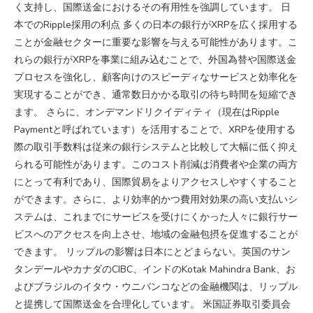
く支持し、国際送金におけるその有用性を強調しています。 日
本でのRipple採用の利点 多くの日本の銀行がXRPを広く採用する
ことが金融セクターに重要な影響を与える可能性があります。こ
れらの銀行がXRPを事業に組み込むことで、外国為替や国際送金
プロセスを強化し、顧客向けのスピーディなサービスと効率化を
実現することができ、通常数日かかる取引の待ち時間を短縮でき
ます。 さらに、オンデマンドリクイディティ（現在はRipple
Paymentと呼ばれています）を活用することで、XRPを使用する
際の取引手数料は従来の銀行システムと比較して大幅に低く抑え
られる可能性があります。このコスト削減は消費者や企業の両方
にとって有利であり、国際貿易をよりアクセスしやすくすること
ができます。さらに、より効率的かつ費用対効果の高い支払いシ
ステムは、これまでにサービスを受けにくかった人々に銀行サー
ビスへのアクセスを向上させ、地域の金融包摂を促進することが
できます。 リップルの影響は日本にとどまらない。英国のサン
タンデールやカナダのCIBC、インドのKotak Mahindra Bank、お
よびブラジルのイタウ・ウニバンコなどの金融機関は、リップル
と提携して国際送金を合理化しています。 米国証券取引委員会