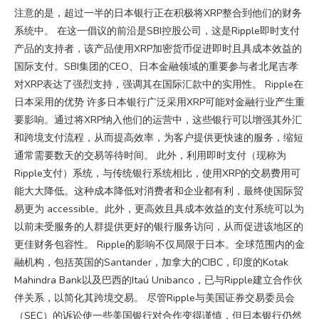
注意的是，超过一半的日本银行正在积极将XRP整合到他们的财务
系统中。 在这一倡议的前沿是SBI控股公司，这是Ripple即时支付
产品的支持者，该产品使用XRP加密货币促进即时且具成本效益的
国际支付。SBI集团的CEO、日本金融领域的重要参与者北尾吉孝
对XRP表达了强烈支持，强调其在国际汇款中的实用性。 Ripple在
日本采用的优势 许多日本银行广泛采用XRP可能对金融行业产生重
要影响。通过将XRP纳入他们的运营中，这些银行可以增强其外汇
和跨境支付流程，从而提高效率，为客户提供更快速的服务，缩短
通常需要数天的交易等待时间。 此外，利用即时支付（现称为
Ripple支付）系统，与传统银行系统相比，使用XRP的交易费用可
能大大降低。这种成本降低对消费者和企业都有利，最终使国际贸
易更为 accessible。此外，更高效且具成本效益的支付系统可以为
以前未受服务的人群提供更好的银行服务访问，从而促进该地区的
更佳财务包容性。 Ripple的影响不仅局限于日本。全球范围内的金
融机构，包括英国的Santander，加拿大的CIBC，印度的Kotak
Mahindra Bank以及巴西的Itaú Unibanco，已与Ripple建立合作伙
伴关系，以简化其跨境交易。 尽管Ripple与美国证券交易委员会
（SEC）的诉讼使一些美国银行对合作变得谨慎，但日本银行仍然