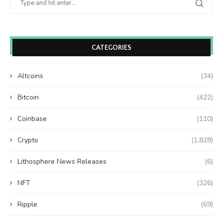
CATEGORIES
Altcoins
(34)
Bitcoin
(422)
Coinbase
(110)
Crypto
(1,828)
Lithosphere News Releases
(6)
NFT
(326)
Ripple
(69)