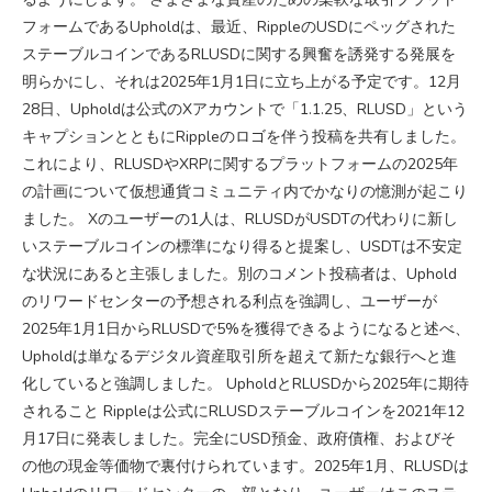
フォームであるUpholdは、最近、RippleのUSDにペッグされた
ステーブルコインであるRLUSDに関する興奮を誘発する発展を
明らかにし、それは2025年1月1日に立ち上がる予定です。12月
28日、Upholdは公式のXアカウントで「1.1.25、RLUSD」という
キャプションとともにRippleのロゴを伴う投稿を共有しました。
これにより、RLUSDやXRPに関するプラットフォームの2025年
の計画について仮想通貨コミュニティ内でかなりの憶測が起こり
ました。 Xのユーザーの1人は、RLUSDがUSDTの代わりに新し
いステーブルコインの標準になり得ると提案し、USDTは不安定
な状況にあると主張しました。別のコメント投稿者は、Uphold
のリワードセンターの予想される利点を強調し、ユーザーが
2025年1月1日からRLUSDで5%を獲得できるようになると述べ、
Upholdは単なるデジタル資産取引所を超えて新たな銀行へと進
化していると強調しました。 UpholdとRLUSDから2025年に期待
されること Rippleは公式にRLUSDステーブルコインを2021年12
月17日に発表しました。完全にUSD預金、政府債権、およびそ
の他の現金等価物で裏付けられています。2025年1月、RLUSDは