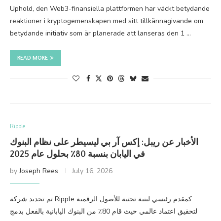
Uphold, den Web3-finansiella plattformen har väckt betydande
reaktioner i kryptogemenskapen med sitt tillkännagivande om
betydande initiativ som är planerade att lanseras den 1 …
READ MORE
Ripple
الأخبار عن ريبل: إكس آر بي ليسيطر على نظام البنوك
في اليابان بنسبة 80٪ بحلول عام 2025
by
Joseph Rees
July 16, 2026
تم تحديد شركة Ripple كمقدم رئيسي لبنية تحتية للأصول الرقمية
لتحقيق اعتماد عالمي حيث قام 80٪ من البنوك اليابانية بالفعل بدمج